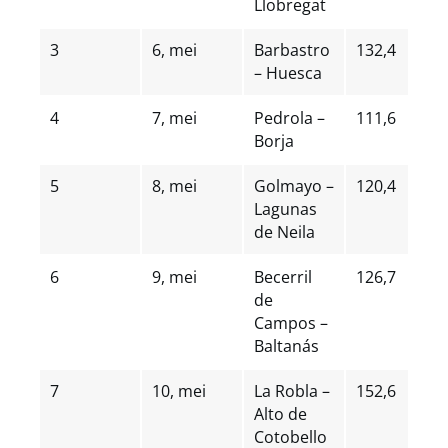
Llobregat
3
6, mei
Barbastro
132,4
– Huesca
4
7, mei
Pedrola –
111,6
Borja
5
8, mei
Golmayo –
120,4
Lagunas
de Neila
6
9, mei
Becerril
126,7
de
Campos –
Baltanás
7
10, mei
La Robla –
152,6
Alto de
Cotobello