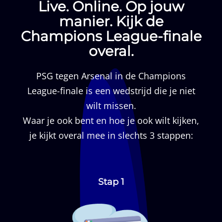
Live. Online. Op jouw
manier. Kijk de
Champions League-finale
overal.
PSG tegen Arsenal in de Champions
League-finale is een wedstrijd die je niet
wilt missen.
Waar je ook bent en hoe je ook wilt kijken,
je kijkt overal mee in slechts 3 stappen:
Stap 1