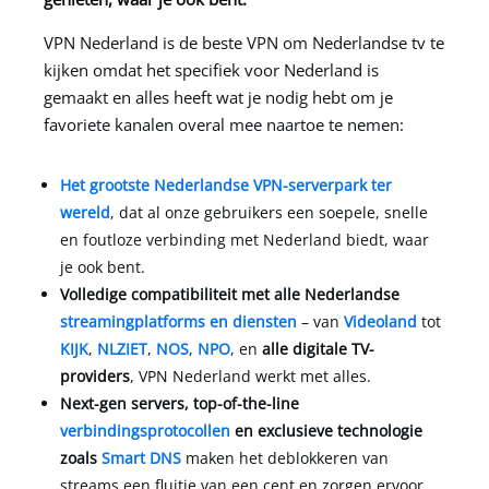
VPN Nederland
is de beste VPN om Nederlandse tv te
kijken omdat het specifiek voor Nederland is
gemaakt en alles heeft wat je nodig hebt om je
favoriete kanalen overal mee naartoe te nemen:
Het grootste Nederlandse VPN-serverpark ter
wereld
, dat al onze gebruikers een soepele, snelle
en foutloze verbinding met Nederland biedt, waar
je ook bent.
Volledige compatibiliteit met alle Nederlandse
streamingplatforms en diensten
– van
Videoland
tot
KIJK
,
NLZIET
,
NOS
,
NPO
, en
alle digitale TV-
providers
,
VPN Nederland
werkt met alles.
Next-gen servers, top-of-the-line
verbindingsprotocollen
en exclusieve technologie
zoals
Smart DNS
maken het deblokkeren van
streams een fluitje van een cent en zorgen ervoor