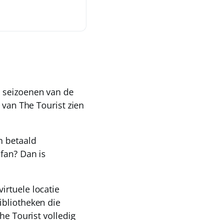
e seizoenen van de
 van The Tourist zien
n betaald
 fan?
Dan is
irtuele locatie
bliotheken die
The Tourist
volledig