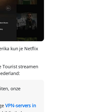
erika
kun je Netflix
e Tourist streamen
ederland
:
iten
, onze
ige
VPN-servers in