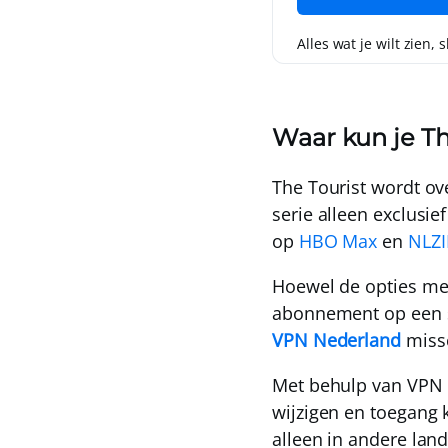
Alles wat je wilt zien, 
Waar kun je Th
The Tourist wordt ov
serie alleen exclusie
op
HBO Max
en
NLZI
Hoewel de opties mee
abonnement op een st
VPN Nederland
missc
Met behulp van
VPN 
wijzigen en
toegang k
alleen in andere lan