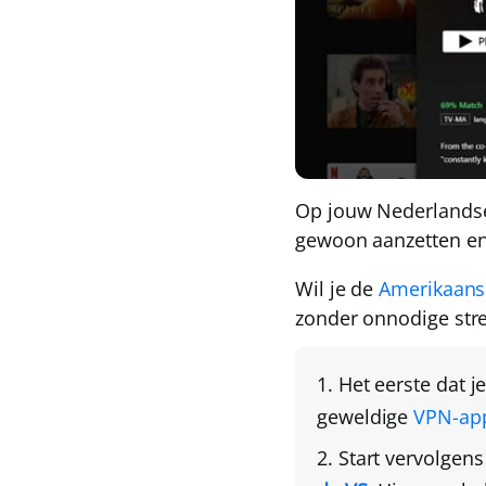
Op jouw Nederland
gewoon aanzetten en
Wil je de
Amerikaanse
zonder onnodige st
Het eerste dat j
geweldige
VPN-ap
Start vervolgen