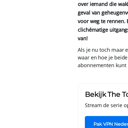
over iemand die wakk
geval van geheugenve
voor weg te rennen. E
clichématige uitgang
van!
Als je nu toch maar e
waar en hoe je beide
abonnemente
n kunt 
Bekijk The To
Stream de serie o
Pak VPN Neder