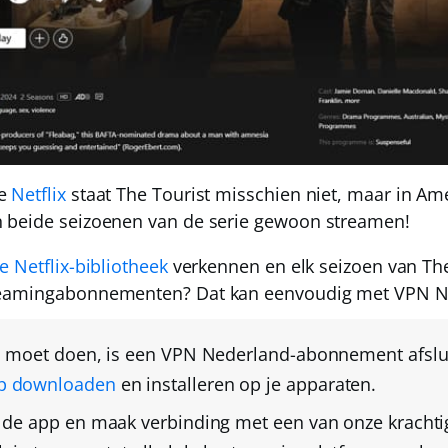
se
Netflix
staat The Tourist misschien niet, maar
in Am
 beide seizoenen van de serie gewoon streamen!
 Netflix-bibliotheek
verkennen en elk seizoen van Th
reamingabonnementen? Dat kan eenvoudig met
VPN N
e moet doen, is een
VPN Nederland-abonnement afslu
p downloaden
en installeren op je apparaten.
s de app en
maak verbinding met een van onze kracht