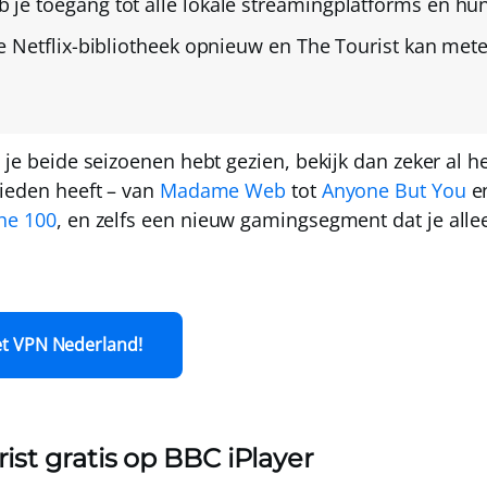
b je toegang tot alle lokale streamingplatforms en hun
je Netflix-bibliotheek opnieuw
en The Tourist kan met
 je beide seizoenen hebt gezien, bekijk dan zeker al h
bieden heeft – van
Madame Web
tot
Anyone But You
e
he 100
, en zelfs een nieuw gamingsegment dat je allee
et VPN Nederland!
ist gratis op BBC iPlayer