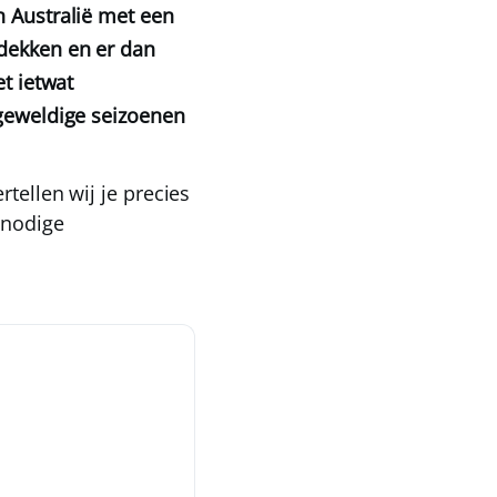
n Australië met een
tdekken en er dan
et ietwat
 geweldige seizoenen
tellen wij je precies
nnodige