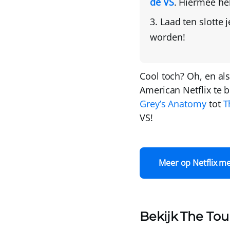
de VS
. Hiermee he
Laad ten slotte 
worden!
Cool toch? Oh, en als
American Netflix te 
Grey’s Anatomy
tot
T
VS!
Meer op Netflix m
Bekijk The Tour