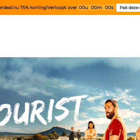
rdeal:
nu 75% korting!
Verloopt over
00u
00m
00s
Pak deze 