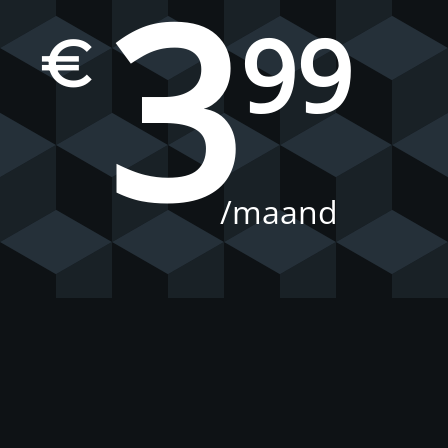
3
99
€
/maand