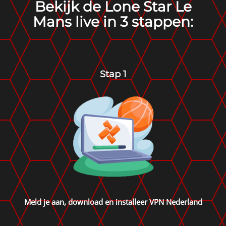
Bekijk de Lone Star Le
Mans live in 3 stappen:
Stap 1
Meld je aan, download en installeer
VPN Nederland