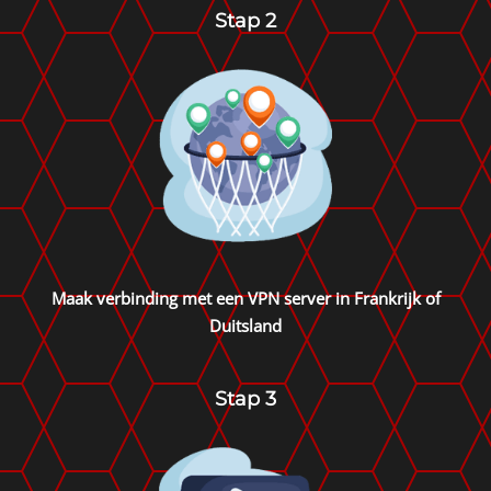
Stap 2
Maak verbinding met een VPN server in Frankrijk of
Duitsland
Stap 3