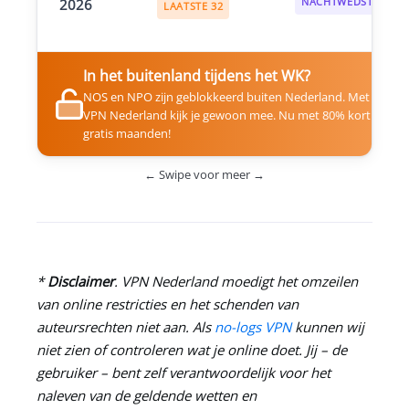
2026
NACHTWEDSTRIJD
LAATSTE 32
In het buitenland tijdens het WK?
NOS en NPO zijn geblokkeerd buiten Nederland. Met
VPN Nederland
kijk je gewoon mee. Nu met 80% korting + 3
gratis maanden!
← Swipe voor meer →
*
Disclaimer
.
VPN Nederland
moedigt het omzeilen
van online restricties en het schenden van
auteursrechten niet aan. Als
no-logs VPN
kunnen wij
niet zien of controleren wat je online doet. Jij – de
gebruiker – bent zelf verantwoordelijk voor het
naleven van de geldende wetten en