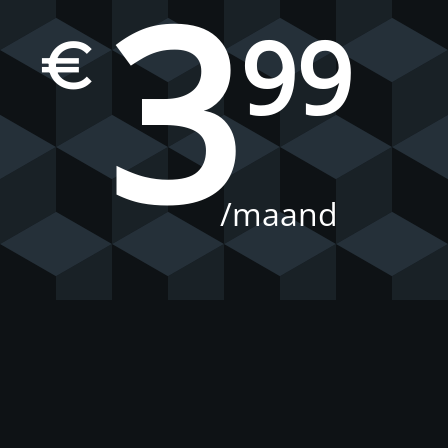
3
99
€
/maand