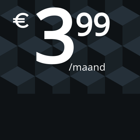
3
99
€
/maand