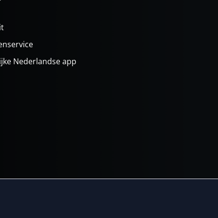
it
enservice
ijke Nederlandse app