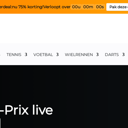
rdeal:
nu 75% korting!
Verloopt over
00u
00m
00s
Pak deze 
TENNIS
VOETBAL
WIELRENNEN
DARTS
Prix live
d